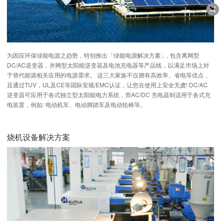
客服
639
为因应环保绿能电源之趋势，特别推出「绿能电源解决方案」, 包含离网型
DC/AC逆变器，并网型太阳能逆变器及电池充电器等产品线，以满足市场上对
于替代能源相关应用的电源需求。 这三大家族不仅拥有高效率、省电等优点，
且通过TUV，UL及CE等国际安规/EMC认证，让您在使用上安全无虞! DC/AC
逆变器可应用于各式独立型太阳能电力系统，而AC/DC 充电器则适用于各式充
电装置，例如: 电动机车、电动脚踏车及电动轮椅等。
烧机设备解决方案