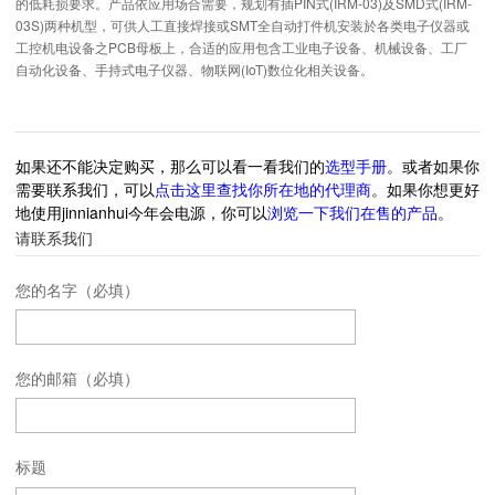
的低耗损要求。产品依应用场合需要，规划有插PIN式(IRM-03)及SMD式(IRM-
03S)两种机型，可供人工直接焊接或SMT全自动打件机安装於各类电子仪器或
工控机电设备之PCB母板上，合适的应用包含工业电子设备、机械设备、工厂
自动化设备、手持式电子仪器、物联网(IoT)数位化相关设备。
如果还不能决定购买，那么可以看一看我们的
选型手册
。或者如果你
需要联系我们，可以
点击这里查找你所在地的代理商
。如果你想更好
地使用jinnianhui今年会电源，你可以
浏览一下我们在售的产品
。
请联系我们
您的名字（必填）
您的邮箱（必填）
标题