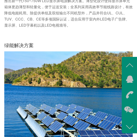
推出新一代150~750W LED显示屏电源解决方案。薄型化设计使得显示屏单元
箱体更趋薄型和轻量化，便于运送安装；全系列采用高效率节能线路设计，有效
降低电能耗用。除提供单组及双组输出不同机型外，产品并符合UL、CUL、
TUV、CCC、CB、CE等多项国际认证，适合应用于室内外LED电子广告牌、
显示屏、LED字幕机以及LED电视墙等。
绿能解决方案
在线
我
在
咨询
400-