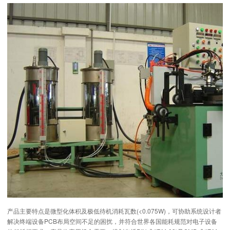
产品主要特点是微型化体积及极低待机消耗瓦数(<0.075W)，可协助系统设计者
解决终端设备PCB布局空间不足的困扰，并符合世界各国能耗规范对电子设备